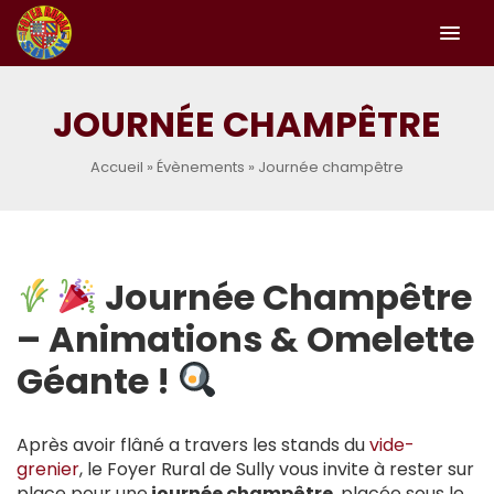
menu
JOURNÉE CHAMPÊTRE
Accueil
»
Évènements
»
Journée champêtre
Journée Champêtre
– Animations & Omelette
Géante !
Après avoir flâné a travers les stands du
vide-
grenier
, le Foyer Rural de Sully vous invite à rester sur
place pour une
journée champêtre
, placée sous le